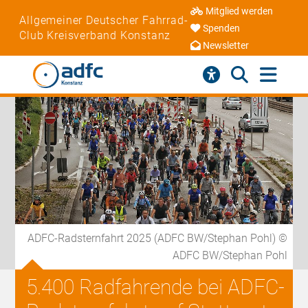
Mitglied werden
Allgemeiner Deutscher Fahrrad-
Spenden
Club Kreisverband Konstanz
Newsletter
ADFC-Radsternfahrt 2025 (ADFC BW/Stephan Pohl) ©
ADFC BW/Stephan Pohl
5.400 Radfahrende bei ADFC-