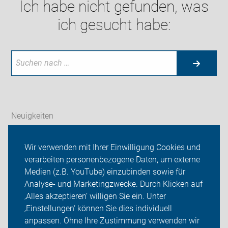
Ich habe nicht gefunden, was
ich gesucht habe:
Neuigkeiten
ADFC Konstanz
Wir verwenden mit Ihrer Einwilligung Cookies und
verarbeiten personenbezogene Daten, um externe
Ortsgruppen
Medien (z.B. YouTube) einzubinden sowie für
Analyse- und Marketingzwecke. Durch Klicken auf
Sei dabei
‚Alles akzeptieren‘ willigen Sie ein. Unter
Presse
‚Einstellungen‘ können Sie dies individuell
anpassen. Ohne Ihre Zustimmung verwenden wir