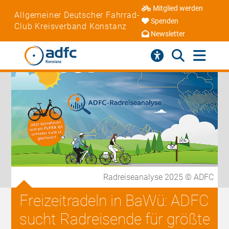
Mitglied werden
Allgemeiner Deutscher Fahrrad-
Spenden
Club Kreisverband Konstanz
Newsletter
Radreiseanalyse 2025 © ADFC
Freizeitradeln in BaWü: ADFC
sucht Radreisende für größte